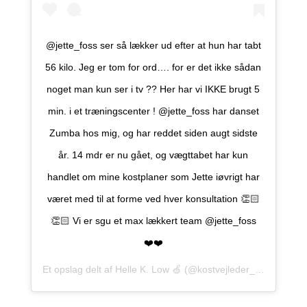
@jette_foss ser så lækker ud efter at hun har tabt
56 kilo. Jeg er tom for ord…. for er det ikke sådan
noget man kun ser i tv ?? Her har vi IKKE brugt 5
min. i et træningscenter ! @jette_foss har danset
Zumba hos mig, og har reddet siden augt sidste
år. 14 mdr er nu gået, og vægttabet har kun
handlet om mine kostplaner som Jette iøvrigt har
været med til at forme ved hver konsultation 👏🏻
👏🏻 Vi er sgu et max lækkert team @jette_foss
❤️❤️
Et opslag delt af
Helle K. Low 🍏
(@kostvejleder_helle_k) den