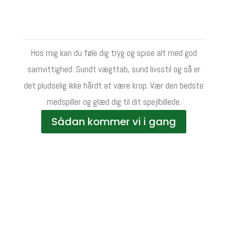
ØNSKER DU ET VARIGT VÆGTTAB?
Hos mig kan du føle dig tryg og spise alt med god
samvittighed. Sundt vægttab, sund livsstil og så er
det pludselig ikke hårdt at være krop. Vær den bedste
medspiller og glæd dig til dit spejlbillede.
Sådan kommer vi i gang
EN EFFEKTIV KOSTPLAN HOLDER
DIG PÅ SPORET