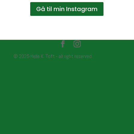
Gå til min Instagram
© 2025 Helle K. Toft - all right reserved
Close
this
modu