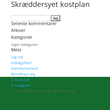
Skræddersyet kostplan
Søg
Seneste kommentarer
efter:
Arkiver
Kategorier
Ingen kategorier
Meta
Log ind
Indlægsfeed
Kommentarfeed
WordPress.org
Facebook
Instagram
© 2025 Helle K. Toft - all right reserved
Clos
this