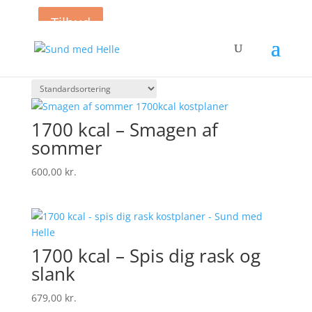
Tilbud
Tilbud
Forside
/
Varer
/ Side 5
Viser 37–45 af 52 resultater
1700 kcal – Smagen af
sommer
600,00
kr.
1700 kcal – Spis dig rask og
slank
679,00
kr.