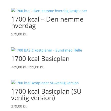
1700 kcal – Den nemme
hverdag
579,00
kr.
1700 kcal Basicplan
Den
Den
779,00
kr.
399,00
kr.
oprindelige
aktuelle
pris
pris
var:
er:
1700 kcal Basicplan (SU
779,00 kr..
399,00 kr..
venlig version)
379,00
kr.