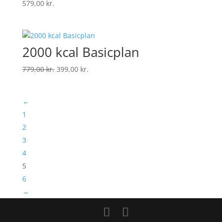
579,00
kr.
2000 kcal Basicplan
Den
Den
779,00
kr.
399,00
kr.
oprindelige
aktuelle
pris
pris
←
var:
er:
779,00 kr..
399,00 kr..
1
2
3
4
5
6
→