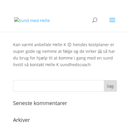
af
Jamila Benarab
|
jun 5, 2019
Kan varmt anbefale Helle K
😊
hendes kostplaner er
super gode og nemme at følge og de virker
🤗
så har
du brug for hjælp til at komme i gang med en sund
livstil så kontakt Helle K sundhedscoach
Seneste kommentarer
Arkiver